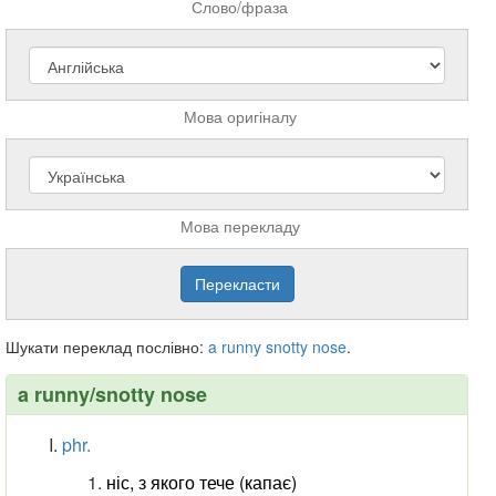
Слово/фраза
Мова оригіналу
Мова перекладу
Шукати переклад послівно:
a
runny
snotty
nose
.
a runny/snotty nose
phr.
ніс, з якого тече (капає)