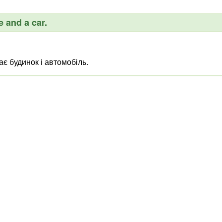
 and a car.
є будинок і автомобіль.