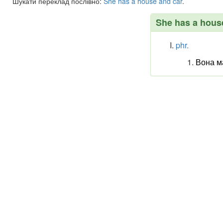
Шукати переклад послівно:
She
has
a
house
and
car
.
She has a house
phr.
Вона ма