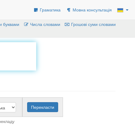
Граматика
Мовна консультація
и буквами
Числа словами
Грошові суми словами
рекладу