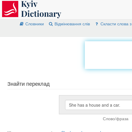
Словники
Відмінювання слів
Скласти слова з
Знайти переклад
Слово/фраза