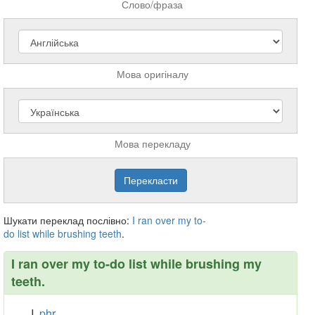
Слово/фраза
Мова оригіналу
Мова перекладу
Шукати переклад послівно:
I
ran
over
my
to-
do
list
while
brushing
teeth
.
I ran over my to-do list while brushing my
teeth.
phr.